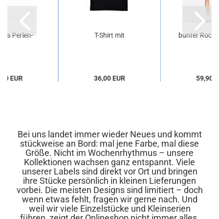
tes Perlen-
T-Shirt mit
bunter Rock 
rmband
Märchenprint
Visko
"Rotkäppchen"
,00 EUR
36,00 EUR
59,90 
Bei uns landet immer wieder Neues und kommt
stückweise an Bord: mal jene Farbe, mal diese
Größe. Nicht im Wochenrhythmus – unsere
Kollektionen wachsen ganz entspannt. Viele
unserer Labels sind direkt vor Ort und bringen
ihre Stücke persönlich in kleinen Lieferungen
vorbei. Die meisten Designs sind limitiert – doch
wenn etwas fehlt, fragen wir gerne nach. Und
weil wir viele Einzelstücke und Kleinserien
führen, zeigt der Onlineshop nicht immer alles,