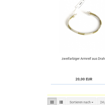
zweifarbiger Armreif aus Drah
20,00 EUR
Sortieren nach
pro
Sortieren nach
24 