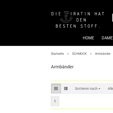
HOME
DAME
»
»
Startseite
SCHMUCK
Armbänder
Armbänder
Sortieren nach
Sortieren nach
All
1