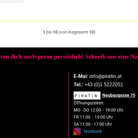
1
bis
10
(von insgesamt
10
)
ten dich auch gerne persönlich! Schreib uns eine N
E-Mai:
info@piratin.at
Tel.:
+43 (0)1 5222051
Neubaugasse
75
Öffnungszeiten:
MO
-
DO 1
2
:00
-
19:00 Uhr
FR 11:00 - 19:00 Uhr
SA 11:00 - 17:00 Uhr
facebook