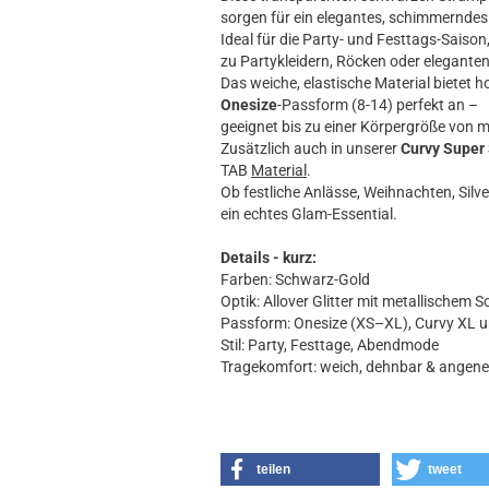
sorgen für ein elegantes, schimmerndes 
Ideal für die Party- und Festtags-Saison
zu Partykleidern, Röcken oder eleganten
Das weiche, elastische Material bietet 
Onesize
-Passform (8-14) perfekt an –
geeignet bis zu einer Körpergröße von m
Zusätzlich auch in unserer
Curvy Super 
TAB
Material
.
Ob festliche Anlässe, Weihnachten, Silv
ein echtes Glam-Essential.
Details - kurz:
Farben: Schwarz-Gold
Optik: Allover Glitter mit metallischem 
Passform: Onesize (XS–XL), Curvy XL 
Stil: Party, Festtage, Abendmode
Tragekomfort: weich, dehnbar & angen
teilen
tweet