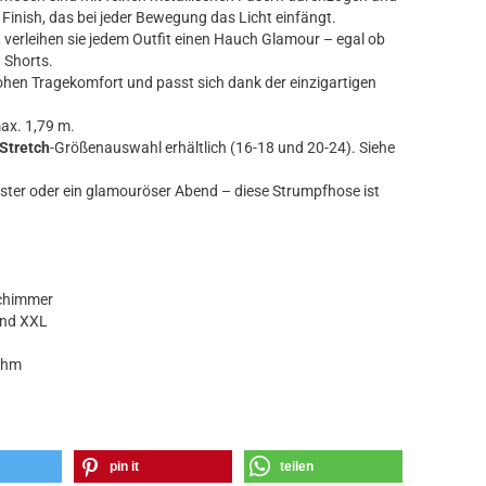
Finish, das bei jeder Bewegung das Licht einfängt.
, verleihen sie jedem Outfit einen Hauch Glamour – egal ob
 Shorts.
hohen Tragekomfort und passt sich dank der einzigartigen
ax. 1,79 m.
Stretch
-Größenauswahl erhältlich (16-18 und 20-24). Siehe
ester oder ein glamouröser Abend – diese Strumpfhose ist
Schimmer
und XXL
ehm
pin it
teilen