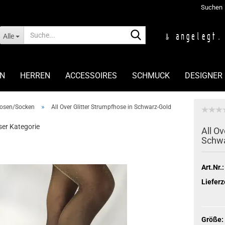
Suchen
Suche...
Alle
N
HERREN
ACCESSOIRES
SCHMUCK
DESIGNER
»
osen/Socken
All Over Glitter Strumpfhose in Schwarz-Gold
eser Kategorie
All Ov
Schwa
Art.Nr.:
Lieferz
Größe: