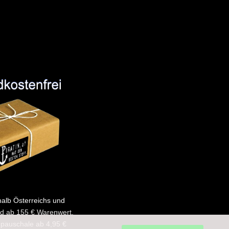
halb Österreichs und
d ab 155 € Warenwert.
pauschale ab 4,95 €