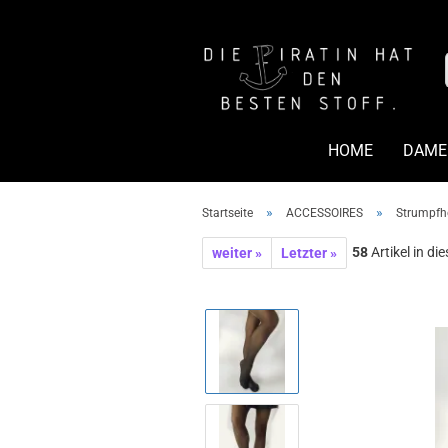
HOME
DAME
»
»
Startseite
ACCESSOIRES
Strumpfh
58
Artikel in di
weiter »
Letzter »