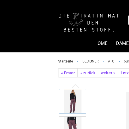
HOME
DAME
»
»
»
Startseite
DESIGNER
ATO
bun
« Erster
« zurück
weiter »
Letz