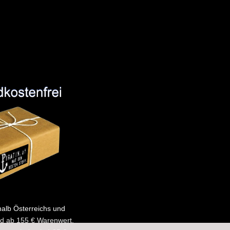
halb Österreichs und
d ab 155 € Warenwert.