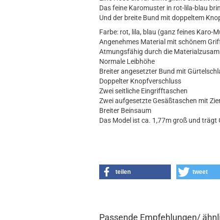
Das feine Karomuster in rot-lila-blau brin
Und der breite Bund mit doppeltem Knopf
Farbe: rot, lila, blau (ganz feines Karo-M
Angenehmes Material mit schönem Griff
Atmungsfähig durch die Materialzusa
Normale Leibhöhe
Breiter angesetzter Bund mit Gürtelsch
Doppelter Knopfverschluss
Zwei seitliche Eingrifftaschen
Zwei aufgesetzte Gesäßtaschen mit Zie
Breiter Beinsaum
Das Model ist ca. 1,77m groß und trägt
teilen
tweet
Passende Empfehlungen/ ähnli