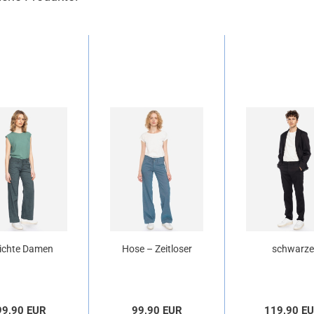
ichte Damen
Hose – Zeitloser
schwarze
Stoffhose
Klassiker in
Unisex-Hose
"Lilia"...
frischem Ton...
Baumwoll
99,90 EUR
99,90 EUR
119,90 E