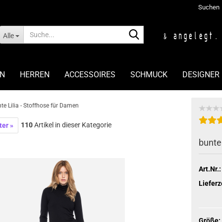
Suchen
Suche...
Alle
N
HERREN
ACCESSOIRES
SCHMUCK
DESIGNER
te Lilia - Stoffhose für Damen
110
Artikel in dieser Kategorie
ter »
bunte
Art.Nr.:
Lieferz
Größe: