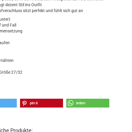
gt dezent Stil ins Outfit
verschluss sitzt perfekt und fühlt sich gut an
uster)
 und Fall
mmensetzung
laufen
rnähten
 Größe 27/32
pin it
teilen
che Produkte: