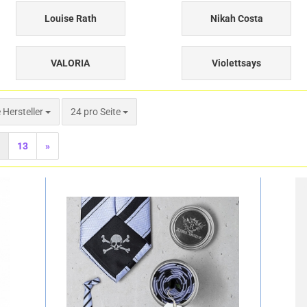
Louise Rath
Nikah Costa
VALORIA
Violettsays
pro Seite
e Hersteller
24 pro Seite
13
»