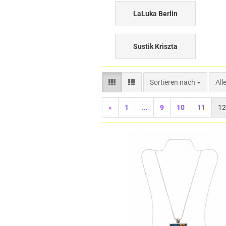
LaLuka Berlin
Sustik Kriszta
Sortieren nach
Sortieren nach
All
«
1
...
9
10
11
12