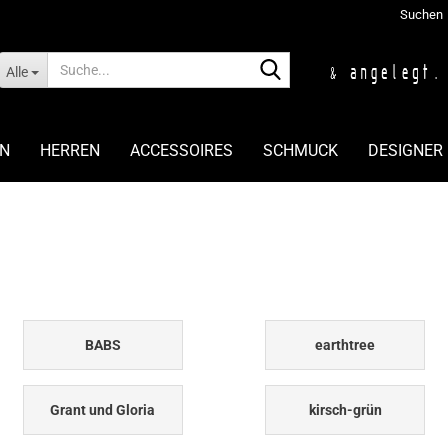
Suchen
Suche...
Alle
N
HERREN
ACCESSOIRES
SCHMUCK
DESIGNER
BABS
earthtree
Grant und Gloria
kirsch-grün