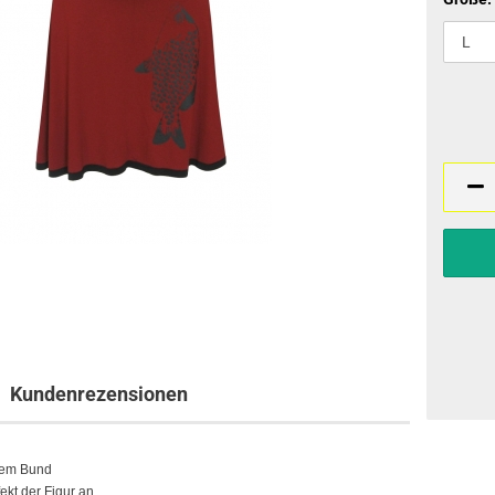
Kundenrezensionen
item Bund
ekt der Figur an