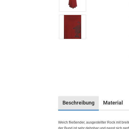
Beschreibung
Material
Weich fließender, ausgestellter Rock mit bre
der Bund ist sehr dehnbar und passt sich perf