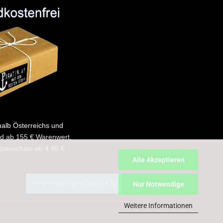
halb Österreichs und
d ab 155 € Warenwert.
pauschale ab 4,95 €
Alle Akzeptieren
VERTRAG WIDERRUFEN
Nur Notwendige
Weitere Informationen