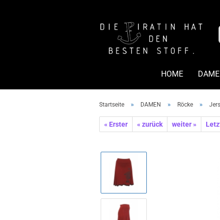
HOME
DAME
»
»
»
Startseite
DAMEN
Röcke
Jers
« Erster
« zurück
weiter »
Letz