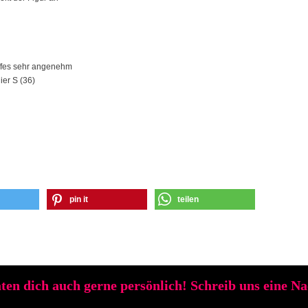
offes sehr angenehm
ier S (36)
pin it
teilen
ten dich auch gerne persönlich! Schreib uns eine N