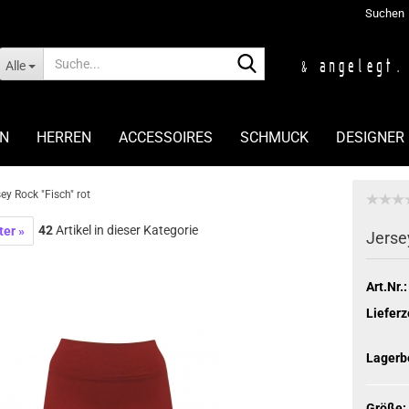
Suchen
Suche...
Alle
N
HERREN
ACCESSOIRES
SCHMUCK
DESIGNER
ey Rock "Fisch" rot
42
Artikel in dieser Kategorie
ter »
Jersey
Art.Nr.:
Lieferz
Lagerb
Größe: