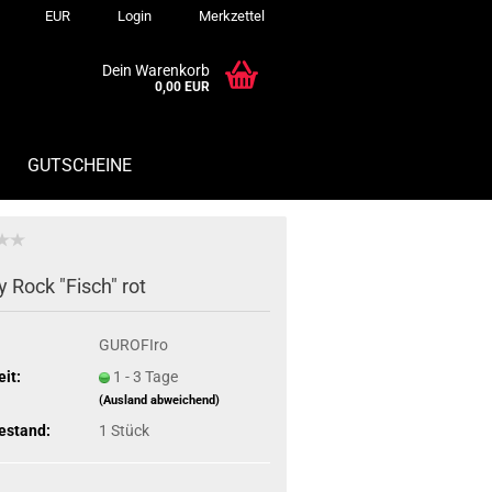
EUR
Login
Merkzettel
Dein Warenkorb
0,00 EUR
GUTSCHEINE
 Rock "Fisch" rot
GUROFIro
eit:
1 - 3 Tage
(Ausland abweichend)
estand:
1
Stück