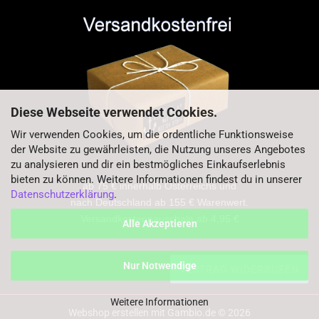
Diese Webseite verwendet Cookies.
Wir verwenden Cookies, um die ordentliche Funktionsweise
der Website zu gewährleisten, die Nutzung unseres Angebotes
zu analysieren und dir ein bestmögliches Einkaufserlebnis
bieten zu können. Weitere Informationen findest du in unserer
ab 75 € innerhalb Österreichs und
Datenschutzerklärung
.
nach Deutschland ab 155 € Warenwert.
Versandkostenpauschale ab 4,95 €
Alle Akzeptieren
Nur Notwendige
VERTRAG WIDERRUFEN
Weitere Informationen
Webshop erstellen
mit Gambio.de © 2026