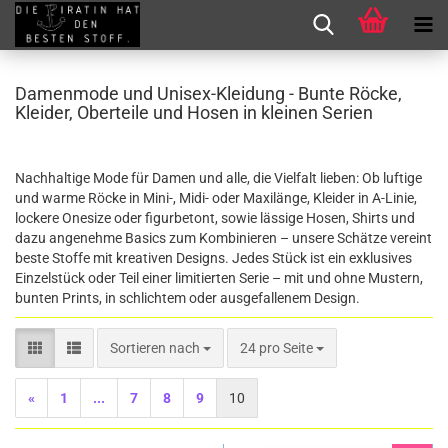
Damenmode und Unisex-Kleidung - Bunte Röcke,
Kleider, Oberteile und Hosen in kleinen Serien
Nachhaltige Mode für Damen und alle, die Vielfalt lieben: Ob luftige
und warme Röcke in Mini-, Midi- oder Maxilänge, Kleider in A-Linie,
lockere Onesize oder figurbetont, sowie lässige Hosen, Shirts und
dazu angenehme Basics zum Kombinieren – unsere Schätze vereint
beste Stoffe mit kreativen Designs. Jedes Stück ist ein exklusives
Einzelstück oder Teil einer limitierten Serie – mit und ohne Mustern,
bunten Prints, in schlichtem oder ausgefallenem Design.
Sortieren nach
pro Seite
Sortieren nach
24 pro Seite
«
1
...
7
8
9
10