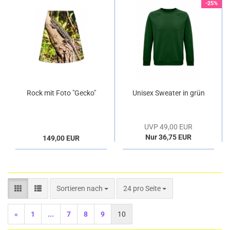
-25%
Rock mit Foto "Gecko"
Unisex Sweater in grün
UVP 49,00 EUR
Nur 36,75 EUR
149,00 EUR
Sortieren nach
pro Seite
Sortieren nach
24 pro Seite
«
1
...
7
8
9
10