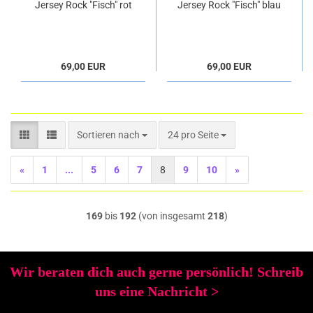
Jersey Rock "Fisch" rot
Jersey Rock "Fisch" blau
69,00 EUR
69,00 EUR
Sortieren nach
pro Seite
Sortieren nach
24 pro Seite
«
1
...
5
6
7
8
9
10
»
169
bis
192
(von insgesamt
218
)
Wir beraten dich auch gerne persönlich! Schreib
uns eine Nachricht
>