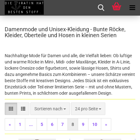
Damenmode und Unisex-Kleidung - Bunte Röcke,
Kleider, Oberteile und Hosen in kleinen Serien
Nachhaltige Mode für Damen und alle, die Vielfalt lieben: Ob luftige
und warme Röcke in Mini-, Midi- oder Maxilänge, Kleider in A-Linie,
lockere Onesize oder figurbetont, sowie lässige Hosen, Shirts und
dazu angenehme Basics zum Kombinieren – unsere Schätze vereint
beste Stoffe mit kreativen Designs. Jedes Stück ist ein exklusives
Einzelstück oder Teil einer limitierten Serie – mit und ohne Mustern,
bunten Prints, in schlichtem oder ausgefallenem Design.
Sortieren nach
pro Seite
Sortieren nach
24 pro Seite
«
1
...
5
6
7
8
9
10
»